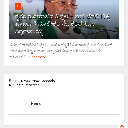
10
ರೈತರ ಹೋರಾಟದ ಹಿನ್ನೆಲೆ – ನಾಳೆ ಬೆಳಗ್ಗೆ 11ಕ್ಕೆ
ಖಾರ್ಖಾನೆ ಮಾಲೀಕರ ಸಭೆ ಕರೆದ ಸಿಎಂ
ಸಿದ್ದರಾಮಯ್ಯ.
ರೈತರ ಹೋರಾಟದ ಹಿನ್ನೆಲೆ – ನಾಳೆ ಬೆಳಗ್ಗೆ 11ಕ್ಕೆ ಖಾರ್ಖಾನೆ ಮಾಲೀಕರ ಸಭೆ
ಕರೆದ ಸಿಎಂ ಸಿದ್ದರಾಮಯ್ಯ ಕಬ್ಬು ಬೆಲೆ ವಿವಾದ ಪರಿಹಾರಕ್ಕೆ ಸರ್ಕಾರ
ಚಟುವಟಿಕೆ...
Readmore
©
2026
News Prime Kannada
All Rights Reserved
Home