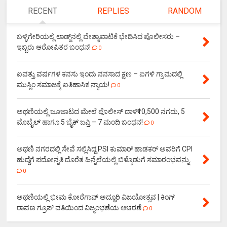
RECENT
REPLIES
RANDOM
ಬಳ್ಳಿಗೇರಿಯಲ್ಲಿ ಲಾಡ್ಜ್‌ನಲ್ಲಿ ವೇಶ್ಯಾವಾಟಿಕೆ ಭೇದಿಸಿದ ಪೊಲೀಸರು –
ಇಬ್ಬರು ಆರೋಪಿತರ ಬಂಧನ!
0
ಐವತ್ತು ವರ್ಷಗಳ ಕನಸು ಇಂದು ನನಸಾದ ಕ್ಷಣ – ಐಗಳಿ ಗ್ರಾಮದಲ್ಲಿ
ಮುಸ್ಲಿಂ ಸಮಾಜಕ್ಕೆ ಐತಿಹಾಸಿಕ ನ್ಯಾಯ!
0
ಅಥಣಿಯಲ್ಲಿ ಜೂಜಾಟದ ಮೇಲೆ ಪೊಲೀಸ್ ದಾಳಿ₹10,500 ನಗದು, 5
ಮೊಬೈಲ್ ಹಾಗೂ 5 ಬೈಕ್ ಜಪ್ತಿ – 7 ಮಂದಿ ಬಂಧನ!
0
ಅಥಣಿ ನಗರದಲ್ಲಿ ಸೇವೆ ಸಲ್ಲಿಸಿದ್ದ PSI ಕುಮಾರ್ ಹಾಡಕರ್ ಅವರಿಗೆ CPI
ಹುದ್ದೆಗೆ ಪದೋನ್ನತಿ ದೊರೆತ ಹಿನ್ನೆಲೆಯಲ್ಲಿ ಬಿಳ್ಕೊಡುಗೆ ಸಮಾರಂಭವನ್ನು.
0
ಅಥಣಿಯಲ್ಲಿ ಭೀಮ ಕೋರೆಗಾವ್ ಅದ್ದೂರಿ ವಿಜಯೋತ್ಸವ | ಕಿಂಗ್
ರಾವಣ ಗ್ರೂಪ್ ವತಿಯಿಂದ ವಿಜೃಂಭಣೆಯ ಆಚರಣೆ
0