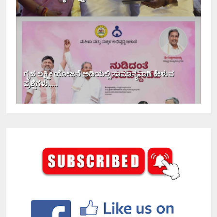
ಗೃಹ ಲಕ್ಷ್ಮೀ ಯೋಜನೆ ಅಡಿಯಲ್ಲಿ ಸಾಮಾನ್ಯವಾಗಿ ಕೇಳುವ
ಪ್ರಶ್ನೆಗಳು.....