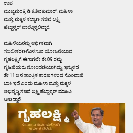
ಉಪ
ಮುಖ್ಯಮಂತ್ರಿ ಡಿ.ಕೆ.ಶಿವಕುಮಾರ್, ಮಹಿಳಾ
ಮತ್ತು ಮಕ್ಕಳ ಕಲ್ಯಾಣ ಸಚಿವೆ ಲಕ್ಷ್ಮಿ
ಹೆಬ್ಬಾಳ್ಕರ್ ಪಾಲ್ಗೊಳ್ಳಲಿದ್ದಾರೆ.
ಮಹಿಳೆಯರನ್ನು ಆರ್ಥಿಕವಾಗಿ
ಸಬಲೀಕರಣಗೊಳಿಸುವ ಯೋಜನೆಯಾದ
ಗೃಹಲಕ್ಷ್ಮಿಗೆ ಈಗಾಗಲೇ ಶೇ.89 ರಷ್ಟು
ಗೃಹಿಣಿಯರು ನೋಂದಣಿಯಾಗಿದ್ದು, ಇನ್ನುಳಿದ
ಶೇ.11 ಜನ ತಾಂತ್ರಿಕ ಕಾರಣಗಳಿಂದ ನೊಂದಾಣಿ
ಬಾಕಿ ಇದೆ ಎಂದು ಮಹಿಳಾ ಮತ್ತು ಮಕ್ಕಳ
ಅಭಿವೃದ್ಧಿ ಸಚಿವೆ ಲಕ್ಷ್ಮಿ ಹೆಬ್ಬಾಳ್ಕರ್ ಮಾಹಿತಿ
ನೀಡಿದ್ದಾರೆ.