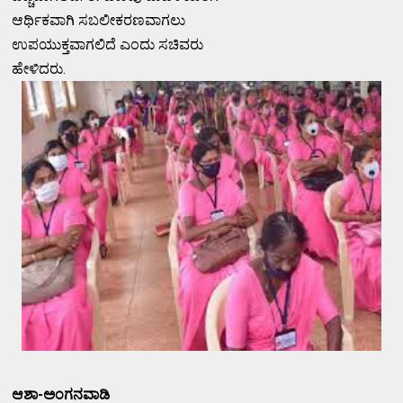
ಆರ್ಥಿಕವಾಗಿ ಸಬಲೀಕರಣವಾಗಲು
ಉಪಯುಕ್ತವಾಗಲಿದೆ ಎಂದು ಸಚಿವರು
ಹೇಳಿದರು.
ಆಶಾ-ಅಂಗನವಾಡಿ