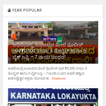
YEAR POPULAR
1
ಅಥಣಿಯಲ್ಲಿ ಜೂಜಾಟದ ಮೇಲೆ ಪೊಲೀಸ್
ದಾಳಿ₹10,500 ನಗದು, 5 ಮೊಬೈಲ್ ಹಾಗೂ 5
ಬೈಕ್ ಜಪ್ತಿ – 7 ಮಂದಿ ಬಂಧನ!
ಅಥಣಿಯಲ್ಲಿ ಜೂಜಾಟದ ಮೇಲೆ ಪೊಲೀಸ್ ದಾಳಿ ₹10,500 ನಗದು, 5
ಮೊಬೈಲ್ ಹಾಗೂ 5 ಬೈಕ್ ಜಪ್ತಿ – 7 ಮಂದಿ ಬಂಧನ ಅಥಣಿ ಹದ್ದಿಯ
ಕಾಡಸಿದ್ದೇಶ್ವರ ಆಶ್ರಮ ಸಮೀಪದ ಹ...
Readmore