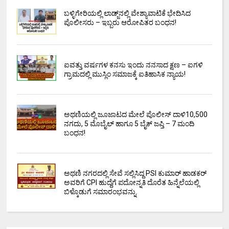
ಬಳ್ಳಿಗೇರಿಯಲ್ಲಿ ಲಾಡ್ಜ್‌ನಲ್ಲಿ ವೇಶ್ಯಾವಾಟಿಕೆ ಭೇದಿಸಿದ
ಪೊಲೀಸರು – ಇಬ್ಬರು ಆರೋಪಿತರ ಬಂಧನ!
ಐವತ್ತು ವರ್ಷಗಳ ಕನಸು ಇಂದು ನನಸಾದ ಕ್ಷಣ – ಐಗಳಿ
ಗ್ರಾಮದಲ್ಲಿ ಮುಸ್ಲಿಂ ಸಮಾಜಕ್ಕೆ ಐತಿಹಾಸಿಕ ನ್ಯಾಯ!
ಅಥಣಿಯಲ್ಲಿ ಜೂಜಾಟದ ಮೇಲೆ ಪೊಲೀಸ್ ದಾಳಿ₹10,500
ನಗದು, 5 ಮೊಬೈಲ್ ಹಾಗೂ 5 ಬೈಕ್ ಜಪ್ತಿ – 7 ಮಂದಿ
ಬಂಧನ!
ಅಥಣಿ ನಗರದಲ್ಲಿ ಸೇವೆ ಸಲ್ಲಿಸಿದ್ದ PSI ಕುಮಾರ್ ಹಾಡಕರ್
ಅವರಿಗೆ CPI ಹುದ್ದೆಗೆ ಪದೋನ್ನತಿ ದೊರೆತ ಹಿನ್ನೆಲೆಯಲ್ಲಿ
ಬಿಳ್ಕೊಡುಗೆ ಸಮಾರಂಭವನ್ನು.