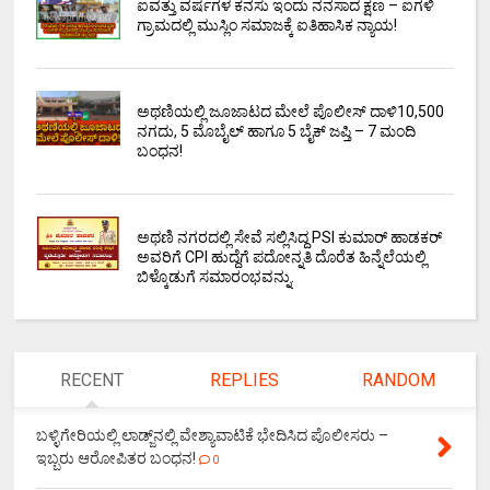
ಐವತ್ತು ವರ್ಷಗಳ ಕನಸು ಇಂದು ನನಸಾದ ಕ್ಷಣ – ಐಗಳಿ
ಗ್ರಾಮದಲ್ಲಿ ಮುಸ್ಲಿಂ ಸಮಾಜಕ್ಕೆ ಐತಿಹಾಸಿಕ ನ್ಯಾಯ!
ಅಥಣಿಯಲ್ಲಿ ಜೂಜಾಟದ ಮೇಲೆ ಪೊಲೀಸ್ ದಾಳಿ₹10,500
ನಗದು, 5 ಮೊಬೈಲ್ ಹಾಗೂ 5 ಬೈಕ್ ಜಪ್ತಿ – 7 ಮಂದಿ
ಬಂಧನ!
ಅಥಣಿ ನಗರದಲ್ಲಿ ಸೇವೆ ಸಲ್ಲಿಸಿದ್ದ PSI ಕುಮಾರ್ ಹಾಡಕರ್
ಅವರಿಗೆ CPI ಹುದ್ದೆಗೆ ಪದೋನ್ನತಿ ದೊರೆತ ಹಿನ್ನೆಲೆಯಲ್ಲಿ
ಬಿಳ್ಕೊಡುಗೆ ಸಮಾರಂಭವನ್ನು.
RECENT
REPLIES
RANDOM
ಬಳ್ಳಿಗೇರಿಯಲ್ಲಿ ಲಾಡ್ಜ್‌ನಲ್ಲಿ ವೇಶ್ಯಾವಾಟಿಕೆ ಭೇದಿಸಿದ ಪೊಲೀಸರು –
ಇಬ್ಬರು ಆರೋಪಿತರ ಬಂಧನ!
0