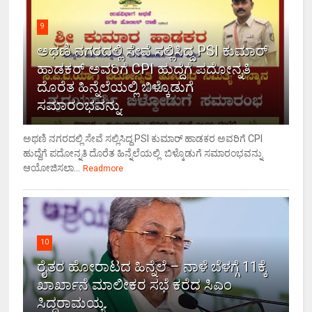
9
ಅಥಣಿ ನಗರದಲ್ಲಿ ಸೇವೆ ಸಲ್ಲಿಸಿದ್ದ PSI ಕುಮಾರ್
ಹಾಡಕರ್ ಅವರಿಗೆ CPI ಹುದ್ದೆಗೆ ಪದೋನ್ನತಿ
ದೊರೆತ ಹಿನ್ನೆಲೆಯಲ್ಲಿ ಬಿಳ್ಕೊಡುಗೆ
ಸಮಾರಂಭವನ್ನು.
ಅಥಣಿ ನಗರದಲ್ಲಿ ಸೇವೆ ಸಲ್ಲಿಸಿದ್ದ PSI ಕುಮಾರ್ ಹಾಡಕರ ಅವರಿಗೆ CPI
ಹುದ್ದೆಗೆ ಪದೋನ್ನತಿ ದೊರೆತ ಹಿನ್ನೆಲೆಯಲ್ಲಿ ಬಿಳ್ಕೊಡುಗೆ ಸಮಾರಂಭವನ್ನು
ಆಯೋಜಿಸಲಾ...
Readmore
10
ರೈತರ ಹೋರಾಟದ ಹಿನ್ನೆಲೆ – ನಾಳೆ ಬೆಳಗ್ಗೆ 11ಕ್ಕೆ
ಖಾರ್ಖಾನೆ ಮಾಲೀಕರ ಸಭೆ ಕರೆದ ಸಿಎಂ
ಸಿದ್ದರಾಮಯ್ಯ.