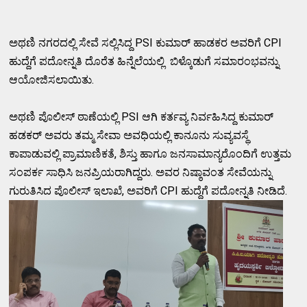
ಅಥಣಿ ನಗರದಲ್ಲಿ ಸೇವೆ ಸಲ್ಲಿಸಿದ್ದ PSI ಕುಮಾರ್ ಹಾಡಕರ ಅವರಿಗೆ CPI
ಹುದ್ದೆಗೆ ಪದೋನ್ನತಿ ದೊರೆತ ಹಿನ್ನೆಲೆಯಲ್ಲಿ ಬಿಳ್ಕೊಡುಗೆ ಸಮಾರಂಭವನ್ನು
ಆಯೋಜಿಸಲಾಯಿತು.
ಅಥಣಿ ಪೊಲೀಸ್ ಠಾಣೆಯಲ್ಲಿ PSI ಆಗಿ ಕರ್ತವ್ಯ ನಿರ್ವಹಿಸಿದ್ದ ಕುಮಾರ್
ಹಡಕರ್ ಅವರು ತಮ್ಮ ಸೇವಾ ಅವಧಿಯಲ್ಲಿ ಕಾನೂನು ಸುವ್ಯವಸ್ಥೆ
ಕಾಪಾಡುವಲ್ಲಿ ಪ್ರಾಮಾಣಿಕತೆ, ಶಿಸ್ತು ಹಾಗೂ ಜನಸಾಮಾನ್ಯರೊಂದಿಗೆ ಉತ್ತಮ
ಸಂಪರ್ಕ ಸಾಧಿಸಿ ಜನಪ್ರಿಯರಾಗಿದ್ದರು. ಅವರ ನಿಷ್ಠಾವಂತ ಸೇವೆಯನ್ನು
ಗುರುತಿಸಿದ ಪೊಲೀಸ್ ಇಲಾಖೆ, ಅವರಿಗೆ CPI ಹುದ್ದೆಗೆ ಪದೋನ್ನತಿ ನೀಡಿದೆ.