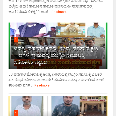
ಜೂ. 12 ರಂದು ಅಥಣಿಯಲ್ಲಿ ಲೋಕಾಯುಕ್ತ ಜನ ಸಂಪರ್ಕ ಸಭೆ .. ಬೆಳಗಾವಿ
ಜಿಲ್ಲೆಯ ಅಥಣಿ ತಾಲೂಕಿನ ತಾಲೂಕ ಪಂಚಾಯತ್ ಸಭಾಭವನದಲ್ಲಿ
ಜೂ.12ರಂದು ಬೆಳಗ್ಗೆ 11 ಗಂಟ...
Readmore
3
ಐವತ್ತು ವರ್ಷಗಳ ಕನಸು ಇಂದು ನನಸಾದ ಕ್ಷಣ
– ಐಗಳಿ ಗ್ರಾಮದಲ್ಲಿ ಮುಸ್ಲಿಂ ಸಮಾಜಕ್ಕೆ
ಐತಿಹಾಸಿಕ ನ್ಯಾಯ!
50 ವರ್ಷಗಳ ಹೋರಾಟಕ್ಕೆ ಅಂತ್ಯ: ಐಗಳಿಯಲ್ಲಿ ಮುಸ್ಲಿಂ ಸಮಾಜಕ್ಕೆ 2 ಎಕರೆ
ಖಬರಸ್ತಾನ ಜಮೀನು ಮಂಜೂರು.!! ಸುಮಾರು ಐವತ್ತು ವರ್ಷಗಳಿಂದ ಅಥಣಿ
ತಾಲೂಕಿನ ಐಗಳಿ ...
Readmore
4