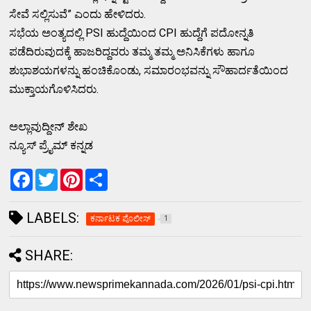
ಸೇವೆ ಸಲ್ಲಿಸುವೆ” ಎಂದು ಹೇಳಿದರು.
ಸಭೆಯ ಅಂತ್ಯದಲ್ಲಿ PSI ಹುದ್ದೆಯಿಂದ CPI ಹುದ್ದೆಗೆ ಪದೋನ್ನತಿ
ಪಡೆದಿರುವುದಕ್ಕೆ ಹಾಜರಿದ್ದವರು ತಮ್ಮ ತಮ್ಮ ಅನಿಸಿಕೆಗಳು ಹಾಗೂ
ಶುಭಾಶಯಗಳನ್ನು ಹಂಚಿಕೊಂಡು, ಸಮಾರಂಭವನ್ನು ಸೌಹಾರ್ದತೆಯಿಂದ
ಮುಕ್ತಾಯಗೊಳಿಸಿದರು.
ಅಲ್ಲಾವುದ್ದೀನ್ ಶೇಖ
ನ್ಯೂಸ್ ಪ್ರೈಮ್ ಕನ್ನಡ
F
T
P
S
a
w
i
h
c
i
n
a
e
t
t
r
LABELS:
b
t
e
ಕರ್ನಾಟಕ ಪೊಲೀಸ್
e
1
o
e
r
o
r
e
SHARE:
k
s
t