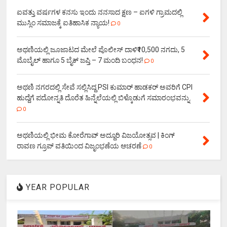
ಐವತ್ತು ವರ್ಷಗಳ ಕನಸು ಇಂದು ನನಸಾದ ಕ್ಷಣ – ಐಗಳಿ ಗ್ರಾಮದಲ್ಲಿ
ಮುಸ್ಲಿಂ ಸಮಾಜಕ್ಕೆ ಐತಿಹಾಸಿಕ ನ್ಯಾಯ!
0
ಅಥಣಿಯಲ್ಲಿ ಜೂಜಾಟದ ಮೇಲೆ ಪೊಲೀಸ್ ದಾಳಿ₹10,500 ನಗದು, 5
ಮೊಬೈಲ್ ಹಾಗೂ 5 ಬೈಕ್ ಜಪ್ತಿ – 7 ಮಂದಿ ಬಂಧನ!
0
ಅಥಣಿ ನಗರದಲ್ಲಿ ಸೇವೆ ಸಲ್ಲಿಸಿದ್ದ PSI ಕುಮಾರ್ ಹಾಡಕರ್ ಅವರಿಗೆ CPI
ಹುದ್ದೆಗೆ ಪದೋನ್ನತಿ ದೊರೆತ ಹಿನ್ನೆಲೆಯಲ್ಲಿ ಬಿಳ್ಕೊಡುಗೆ ಸಮಾರಂಭವನ್ನು.
0
ಅಥಣಿಯಲ್ಲಿ ಭೀಮ ಕೋರೆಗಾವ್ ಅದ್ದೂರಿ ವಿಜಯೋತ್ಸವ | ಕಿಂಗ್
ರಾವಣ ಗ್ರೂಪ್ ವತಿಯಿಂದ ವಿಜೃಂಭಣೆಯ ಆಚರಣೆ
0
YEAR POPULAR